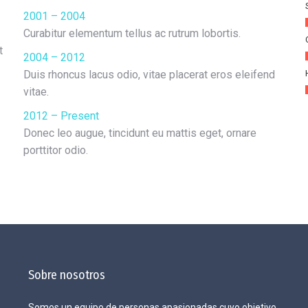
2001 – 2004
Curabitur elementum tellus ac rutrum lobortis.
t
2004 – 2012
Duis rhoncus lacus odio, vitae placerat eros eleifend
vitae.
2012 – Present
Donec leo augue, tincidunt eu mattis eget, ornare
porttitor odio.
Sobre nosotros
Somos un equipo de personas apasionadas cuyo objetivo