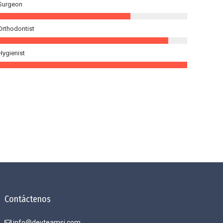
Surgeon
Orthodontist
Hygienist
Contáctenos
info@devteamsi.com