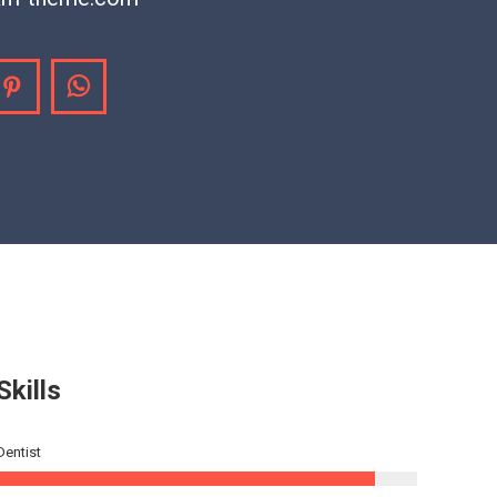
agram
Pinterest
Whatsapp
Skills
Dentist