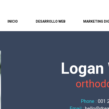
INICIO
DESARROLLO WEB
MARKETING DI
Logan 
orthod
Phone :
001 
Email :
hello@dre